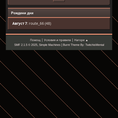
Рождени дни
Август 7
:
route_66 (48)
|
|
Помощ
Условия и правила
Нагоре ▲
,
|
SMF 2.1.5 © 2025
Simple Machines
Burnt Theme By: TwitchisMental