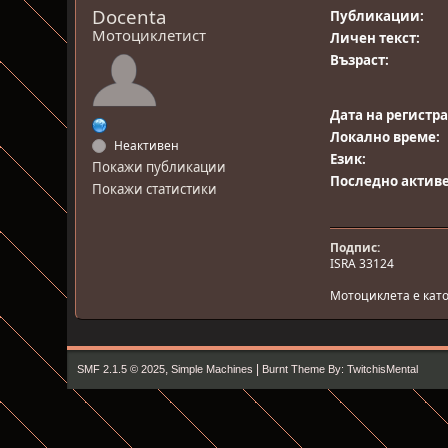
Docenta
Публикации:
Мотоциклетист
Личен текст:
Възраст:
Дата на регистр
Локално време:
Неактивен
Език:
Покажи публикации
Последно активе
Покажи статистики
Подпис:
ISRA 33124
Мотоциклета е като 
,
|
SMF 2.1.5 © 2025
Simple Machines
Burnt Theme By: TwitchisMental