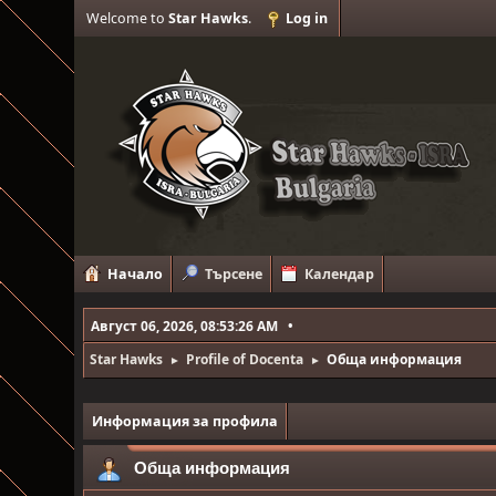
Welcome to
Star Hawks
.
Log in
Начало
Търсене
Календар
Август 06, 2026, 08:53:26 AM
Star Hawks
Profile of Docenta
Обща информация
►
►
Информация за профила
Обща информация