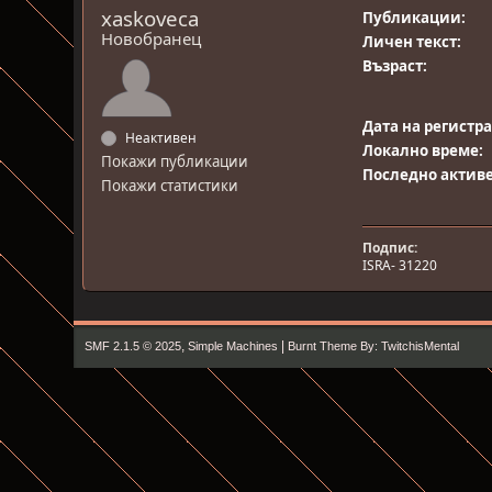
xaskoveca
Публикации:
Новобранец
Личен текст:
Възраст:
Дата на регистр
Неактивен
Локално време:
Покажи публикации
Последно активе
Покажи статистики
Подпис:
ISRA- 31220
,
|
SMF 2.1.5 © 2025
Simple Machines
Burnt Theme By: TwitchisMental