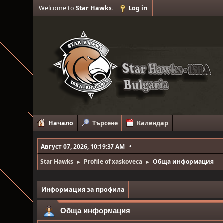
Welcome to
Star Hawks
.
Log in
Начало
Търсене
Календар
Август 07, 2026, 10:19:37 AM
Star Hawks
Profile of xaskoveca
Обща информация
►
►
Информация за профила
Обща информация