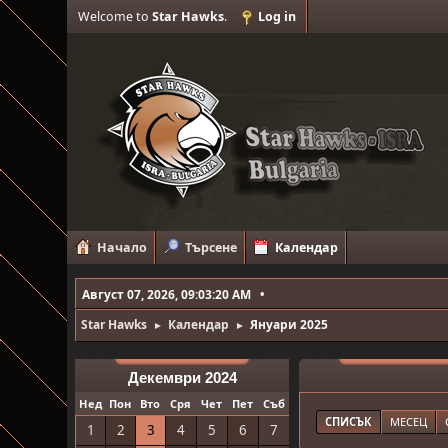
Welcome to
Star Hawks
.
Log in
Начало
Търсене
Календар
Август 07, 2026, 09:03:20 AM
Star Hawks
Календар
Януари 2025
►
►
Декември 2024
Нед
Пон
Вто
Сря
Чет
Пет
Съб
СПИСЪК
МЕСЕЦ
1
2
3
4
5
6
7