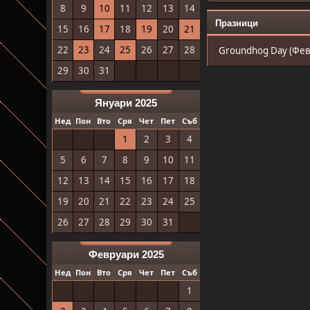
8
9
10
11
12
13
14
Празници
15
16
17
18
19
20
21
22
23
24
25
26
27
28
Groundhog Day (Фев
29
30
31
Януари 2025
Нед
Пон
Вто
Сря
Чет
Пет
Съб
1
2
3
4
5
6
7
8
9
10
11
12
13
14
15
16
17
18
19
20
21
22
23
24
25
26
27
28
29
30
31
Февруари 2025
Нед
Пон
Вто
Сря
Чет
Пет
Съб
1