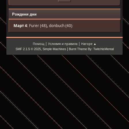
Рождени дни
Март 4
:
Furer (48)
,
donbuch (40)
|
|
Помощ
Условия и правила
Нагоре ▲
,
|
SMF 2.1.5 © 2025
Simple Machines
Burnt Theme By: TwitchisMental