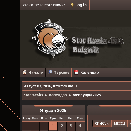
Welcome to
Star Hawks
.
Log in
Начало
Търсене
Календар
Август 07, 2026, 02:42:24 AM
Star Hawks
Календар
Февруари 2025
►
►
Януари 2025
Нед
Пон
Вто
Сря
Чет
Пет
Съб
СПИСЪК
МЕСЕЦ
1
2
3
4