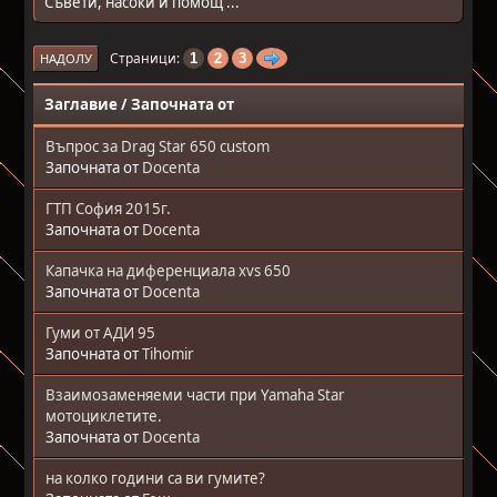
Съвети, насоки и помощ ...
Страници
1
2
3
НАДОЛУ
Заглавие
/
Започната от
Въпрос за Drag Star 650 custom
Започната от
Docenta
ГТП София 2015г.
Започната от
Docenta
Капачка на диференциала xvs 650
Започната от
Docenta
Гуми от АДИ 95
Започната от
Tihomir
Взаимозаменяеми части при Yamaha Star
мотоциклетите.
Започната от
Docenta
на колко години са ви гумите?