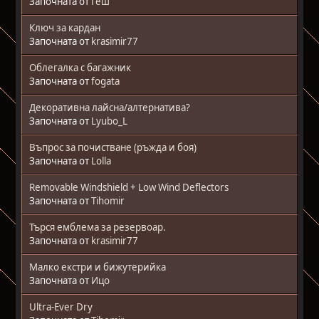
Започната от
Геш
Ключ за кардан
Започната от
krasimir77
Облегалка с багажник
Започната от
fogata
Декоративна лайсна/алтернатива?
Започната от
Lyubo_L
Въпрос за почистване (ръжда и боя)
Започната от
Lolla
Removable Windshield + Low Wind Deflectors
Започната от
Tihomir
Търся емблема за резервоар.
Започната от
krasimir77
Малко екстри и бижутерийка
Започната от
Ицо
Ultra-Ever Dry