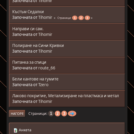
Започната от
Tihomir
Къстъм Седалки
Започната от
Tihomir
Страници
1
2
3
Направи си сам.
Започната от
Tihomir
Полиране на Сини Кривки
Започната от
Tihomir
Питанка за спици
Започната от
route_66
Бели кантове на гумите
Започната от
Tzero
Лаково покритие, Метализиране на пластмаса и метал
Започната от
Tihomir
Страници
1
2
3
НАГОРЕ
Анкета