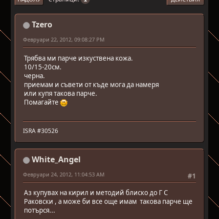
Tzero
Февруари 22, 2012, 09:08:27 PM
Трябва ми парче изкуствена кожа.
10/15-20см.
черна.
приемам и съвети от къде мога да намеря
или купя такова парче.
Помагайте
ISRA #30526
White_Angel
Февруари 24, 2012, 11:04:53 AM
#1
Аз купувах на кирил и методий блиско до Г С
Раковски , а може би все още имам такова парче ще
потърся...