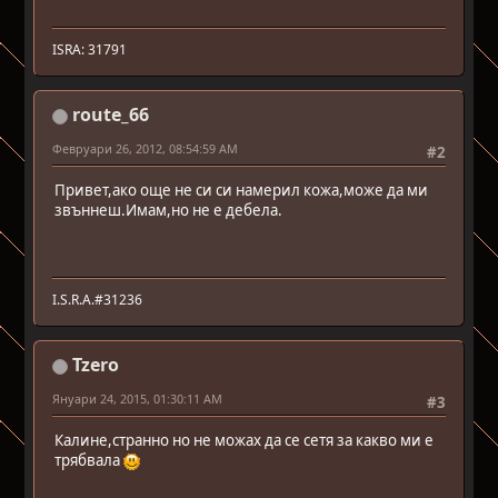
ISRA: 31791
route_66
Февруари 26, 2012, 08:54:59 AM
#2
Привет,ако още не си си намерил кожа,може да ми
звъннеш.Имам,но не е дебела.
I.S.R.A.#31236
Tzero
Януари 24, 2015, 01:30:11 AM
#3
Калине,странно но не можах да се сетя за какво ми е
трябвала