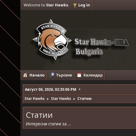
Welcome to
Star Hawks
.
Log in
Начало
Търсене
Календар
Август 06, 2026, 02:35:06 PM
Star Hawks
Star Hawks
Статии
►
►
Статии
Интересни статии за ...