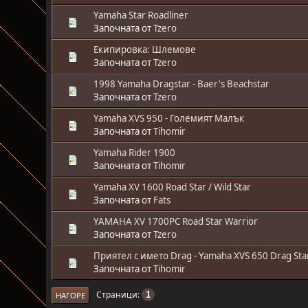
Yamaha Star Roadliner
Започната от
Tzero
Екипировка: Шлемове
Започната от
Tzero
1998 Yamaha Dragstar - Baer's Beachstar
Започната от
Tzero
Yamaha XVS 950 - Големият Малък
Започната от
Tihomir
Yamaha Rider 1900
Започната от
Tihomir
Yamaha XV 1600 Road Star / Wild Star
Започната от
Fats
YAMAHA XV 1700PC Road Star Warrior
Започната от
Tzero
Приятел с името Drag - Yamaha XVS 650 Drag Sta
Започната от
Tihomir
Страници
1
НАГОРЕ