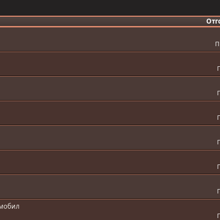
Отг
П
П
П
П
П
П
П
омобил
П