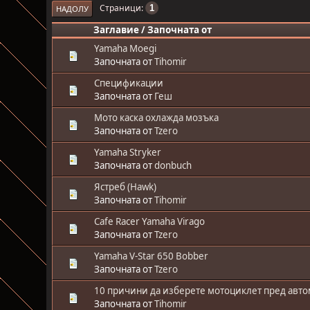
Страници
1
НАДОЛУ
Заглавие
/
Започната от
Yamaha Moegi
Започната от
Tihomir
Спецификации
Започната от
Геш
Мото каска охлажда мозъка
Започната от
Tzero
Yamaha Stryker
Започната от
donbuch
Ястреб (Hawk)
Започната от
Tihomir
Cafe Racer Yamaha Virago
Започната от
Tzero
Yamaha V-Star 650 Bobber
Започната от
Tzero
10 причини да изберете мотоциклет пред авт
Започната от
Tihomir