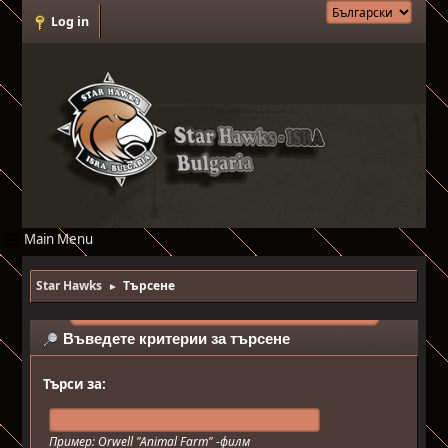
Log in
Main Menu
Star Hawks
Търсене
►
Въведете критерии за търсене
Търси за:
Пример:
Orwell "Animal Farm" -филм