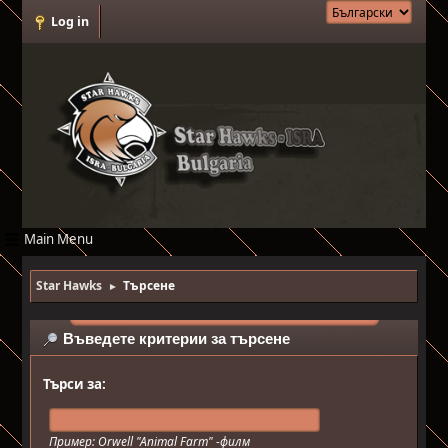
Log in
Main Menu
Star Hawks
Търсене
►
Въведете критерии за търсене
Търси за:
Пример:
Orwell "Animal Farm" -филм