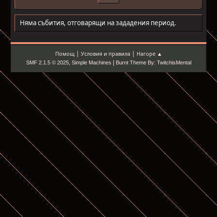
Няма събития, отговарящи на зададения период.
|
|
Помощ
Условия и правила
Нагоре ▲
,
|
SMF 2.1.5 © 2025
Simple Machines
Burnt Theme By: TwitchisMental