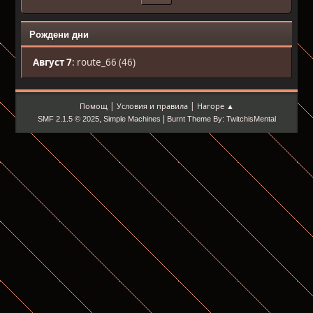
Рождени дни
Август 7
:
route_66 (46)
|
|
Помощ
Условия и правила
Нагоре ▲
,
|
SMF 2.1.5 © 2025
Simple Machines
Burnt Theme By: TwitchisMental