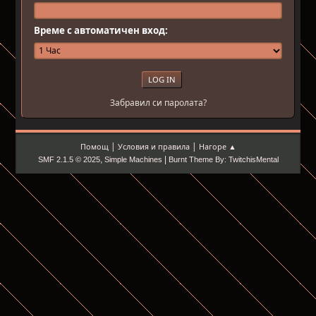
Време с автоматичен вход:
Забравил си паролата?
|
|
Помощ
Условия и правила
Нагоре ▲
,
|
SMF 2.1.5 © 2025
Simple Machines
Burnt Theme By: TwitchisMental