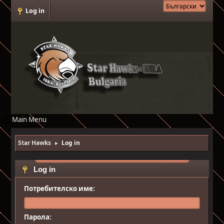
Log in
Main Menu
Star Hawks
Log in
►
Log in
Потребителско име:
Парола: